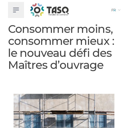
FR
Aller
Consommer moins,
au
contenu
consommer mieux :
principal
le nouveau défi des
Maîtres d’ouvrage
Image