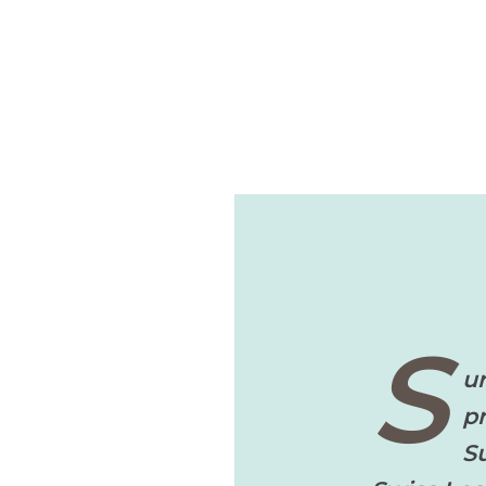
S
ur
p
Su