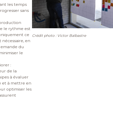
sant les temps
progresser sans
production
ue le rythme est
 uniquement ce
Crédit photo : Victor Balbastre
t nécessaire, en
a demande du
minimiser le
orer :
œur de la
uipes à évaluer
 et à mettre en
ur optimiser les
assurent