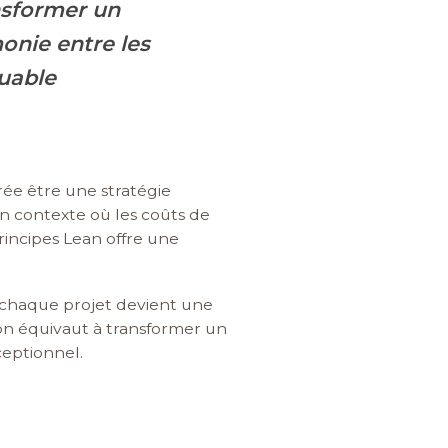
nsformer un
onie entre les
quable
rée être une stratégie
un contexte où les coûts de
rincipes Lean offre une
ù chaque projet devient une
on équivaut à transformer un
ceptionnel.