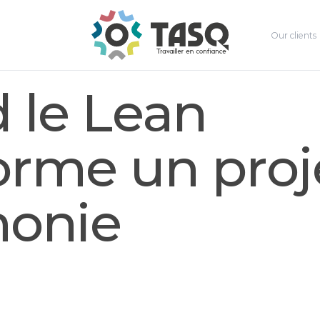
Our clients
 le Lean
orme un proj
onie