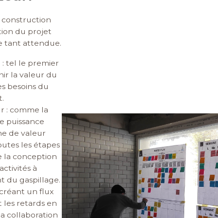
 construction
tion du projet
 tant attendue.
: tel le premier
nir la valeur du
es besoins du
t.
ur : comme la
Image
ne puissance
îne de valeur
outes les étapes
e la conception
 activités à
t du gaspillage.
créant un flux
t les retards en
a collaboration