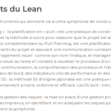
ts du Lean
instruments qui donnent vie à cette symphonie de constru
» : la planification en « pull » est une pratique de const
et et la méthode à suivre pour s'assurer que le projet est 
t complémentaire au Pull Planning, est une planification
enants du projet et assurant une communication constant
anagement visuel : comme son nom l’indique, le managem
 visuel au texte et consiste à visualiser le processus d’un
a communication, la compréhension des processus et l'id
eaux de bord, des indicateurs clés de performance et de
x 5S : la méthode 5S d’origine japonaise est une pratique 
onnement propre, ordonné et efficace. Les 5S sont : trier,
la gestion des risques : la mise en place d'une gestion p
les imprévus, en identifiant et en analysant les risques p
bent la symphonie.