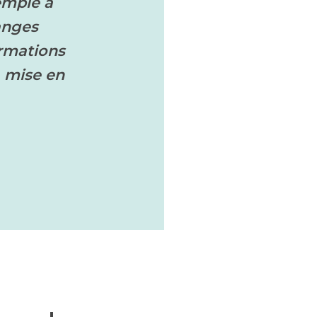
emple à
hanges
ormations
a mise en