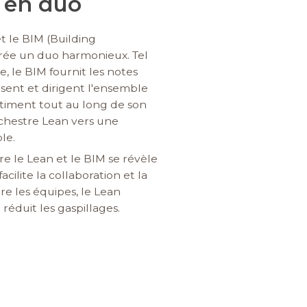
 en duo
et le BIM (Building
rée un duo harmonieux. Tel
 le BIM fournit les notes
ent et dirigent l'ensemble
âtiment tout au long de son
orchestre Lean vers une
le.
e le Lean et le BIM se révèle
facilite la collaboration et la
e les équipes, le Lean
 réduit les gaspillages.