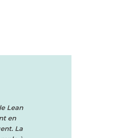
le Lean
nt en
gent. La